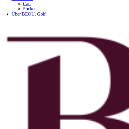
Cap
Socken
Über BEOU. Golf