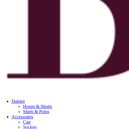
Damen
Hosen & Shorts
Shirts & Polos
Accessoires
Cap
Socken